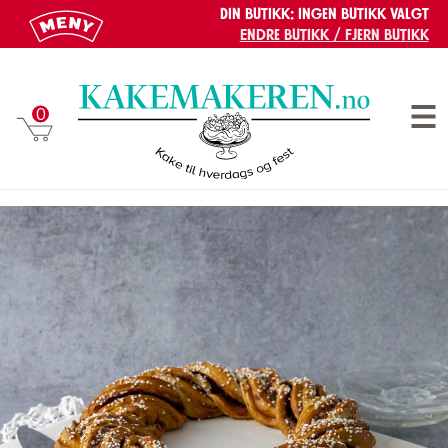
Din butikk:
Ingen butikk valgt
Endre butikk / Fjern butikk
Gå til hovedinnhold
Gå til meny
HVETEKRANS - 15 BITER
0
Men